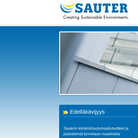
Edelläkävijyys
Sauterin kiinteistöautomaatiotuotteet ja
järjestelmät tunnetaan maailmalla