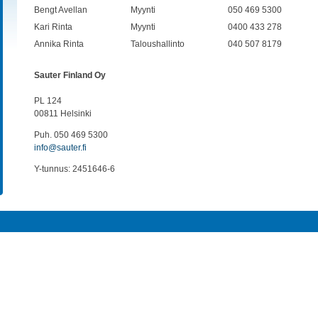
Bengt Avellan
Myynti
050 469 5300
Kari Rinta
Myynti
0400 433 278
Annika Rinta
Taloushallinto
040 507 8179
Sauter Finland Oy
PL 124
00811 Helsinki
Puh. 050 469 5300
info@sauter.fi
Y-tunnus: 2451646-6