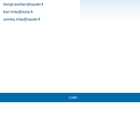
bengt.avellan@sauter.fi
kari.rinta@sular.fi
annika.rinta@sauter.fi
Login