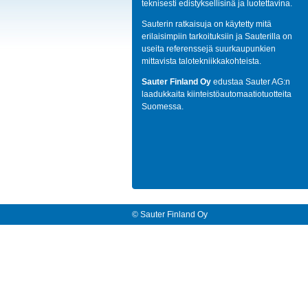
teknisesti edistyksellisinä ja luotettavina.
Sauterin ratkaisuja on käytetty mitä
erilaisimpiin tarkoituksiin ja Sauterilla on
useita referenssejä suurkaupunkien
mittavista talotekniikkakohteista.
Sauter Finland Oy
edustaa Sauter AG:n
laadukkaita kiinteistöautomaatiotuotteita
Suomessa.
© Sauter Finland Oy