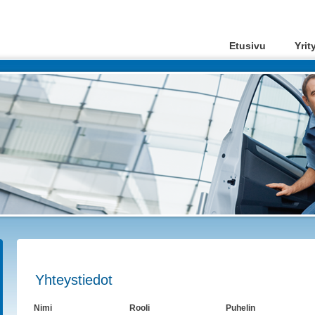
Etusivu
Yrit
Yhteystiedot
Nimi
Rooli
Puhelin