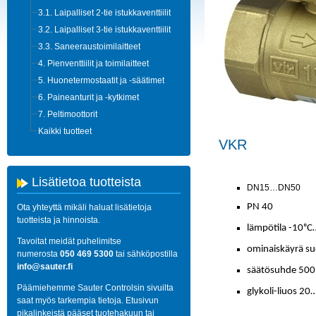
3.1. Laipalliset 2-tie istukkaventtiilit
3.2. Laipalliset 3-tie istukkaventtiilit
3.3. Saneeraustoimilaitteet
4. Pienventtiilit ja toimilaitteet
5. Huonetermostaatit ja -säätimet
6. Paineanturit ja -kytkimet
7. Peltimoottorit
Kaikki tuotteet
VKR
Lisätietoa tuotteista
DN15…DN50
PN 40
Ota yhteyttä
mikäli haluat lisätietoja
tuotteista ja hinnoista.
lämpötila -10ᵒ
Tavoitat meidät puhelimitse
ominaiskäyrä su
numerosta
050 469 5300
tai sähköpostilla
info@sauter.fi
säätösuhde 500
Päämiehemme Sauter Controlsin sivuilta
glykoli-liuos 2
saat myös tarkempia tietoja. Etusivun
pikalinkeistä pääset tuotehakuun tai