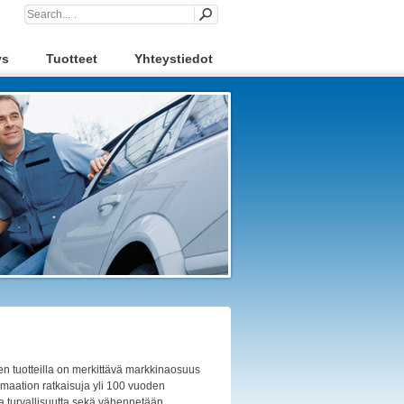
ys
Tuotteet
Yhteystiedot
en tuotteilla on merkittävä markkinaosuus
omaation ratkaisuja yli 100 vuoden
 ja turvallisuutta sekä vähennetään