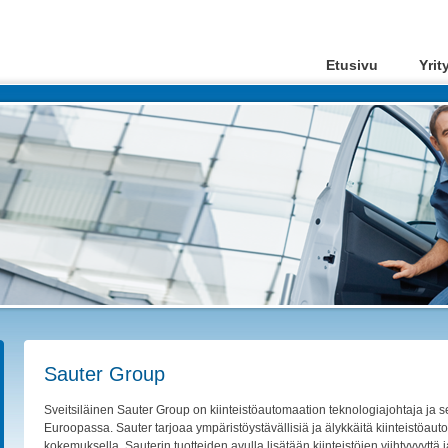
Etusivu
Yrit
Sauter Group
Sveitsiläinen Sauter Group on kiinteistöautomaation teknologiajohtaja ja s
Euroopassa. Sauter tarjoaa ympäristöystävällisiä ja älykkäitä kiinteistöaut
kokemuksella. Sauterin tuotteiden avulla lisätään kiinteistöjen viihtyvyyttä