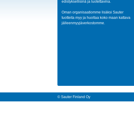
edistyksellisinä ja luotettavina.
Oman organisaatiomme lisäksi Sauter
tuotteita myy ja huoltaa koko maan kattava
jälleenmyyjäverkostomme.
© Sauter Finland Oy